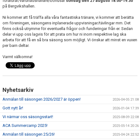
föräldrar/vårdnadshavare/bonusar
söndag den 27 augusti 18.00-19.30
DOKUMENT
på Bergvikshallen.
BILDGALLERI
Ni kommer att få träffa alla våra fantastiska tränare, vi kommer att berätta
om föreningen, säsongens inplanerade uppvisningar/tävlingar mm. Det
finns också utrymme för eventuella frågor och funderingar från er. Sedan
KALENDER
delar vi upp oss lagvis för att prata om hur ni inom respektive lag ska
arbeta för att få en så bra säsong som möjligt. Vi önskar att minst en vuxen
ACA WEBBUTIK
per barn deltar.
Varmt välkomna!
VISSELBLÅSARE
Nyhetsarkiv
Anmälan till säsongen 2026/2027 är öppen!
2026-04-05 21:08
Gott nytt år!
2026-01-04 17:39
Vi närmar oss säsongsstart!
2025-08-09 22:08
ACA Summercamp 2025!
2025-05-14 20:26
Anmälan till säsongen 25/26!
2025-04-24 22:52