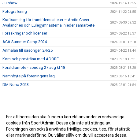
Julshow
2024-12-14 19:55
Fotografering
2024-11-22 21:55
Kraftsamling för framtidens atleter – Arctic Cheer
2024-08-30 09:32
Avalanches och Lulegymnasterna inleder samarbete
Försäkringar och licenser
2024-08-22 18:37
ACA Summer Camp 2024
2024-05-01 15:18
Anmälan till säsongen 24/25
2024-04-22 11:44
Kom och provträna med ADORE!
2023-09-18 15:21
Föräldramöte - söndag 27 aug kl 18
2023-08-21 18:28
Namnbyte på föreningens lag
2023-08-16 13:41
DM Norra 2023
2023-02-01 21:54
För att hemsidan ska fungera korrekt använder vi nödvändiga
cookies från SportAdmin. Dessa går inte att stänga av.
Föreningen kan också använda frivilliga cookies, t.ex. för statistik
eller marknadsföring. Du väljer själv om du vill acceptera dessa.