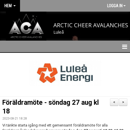
HEM
LOGGA IN
ARCTIC CHEER AVALANCHES
Luleå
HEM
NYHETER
OM OSS
STYRELSE
Föräldramöte - söndag 27 aug kl
<
>
VÅRA TRÄNARE
18
2023-08-21 18:28
VÅRA SPORTCHEFER
Vi tänkte starta igång med ett gemensamt föräldramöte för alla