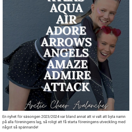
DOKUMENT
BILDGALLERI
KALENDER
ACA WEBBUTIK
VISSELBLÅSARE
En nyhet för säsongen 2023/2024 var bland annat att vi valt att byta namn
på alla föreningens lag, så roligt att få starta föreningens utveckling med
något så spännande!