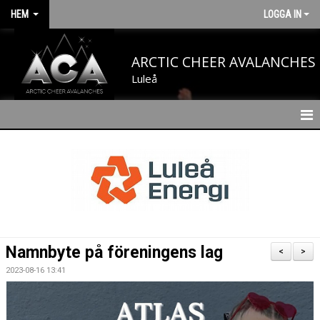
HEM
LOGGA IN
ARCTIC CHEER AVALANCHES
Luleå
HEM
NYHETER
OM OSS
STYRELSE
Namnbyte på föreningens lag
<
>
VÅRA TRÄNARE
2023-08-16 13:41
VÅRA SPORTCHEFER