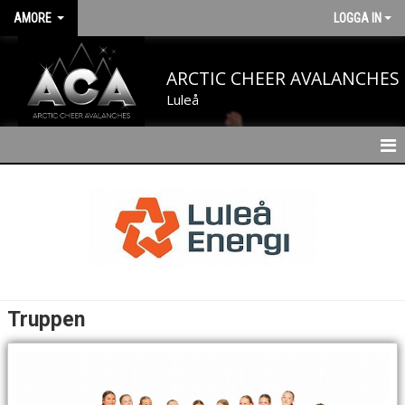
AMORE
LOGGA IN
ARCTIC CHEER AVALANCHES
Luleå
HEM
NYHETER
KALENDER
TRUPPEN
Truppen
BILDGALLERI