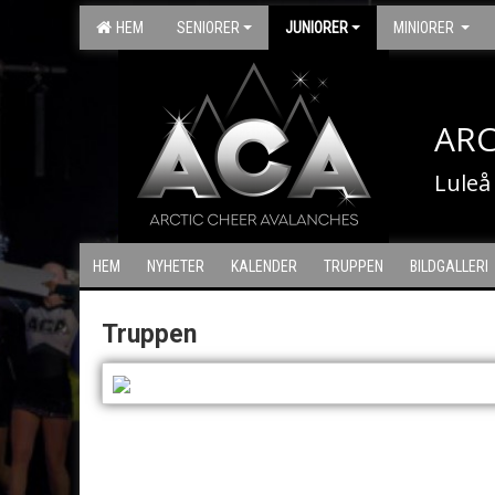
HEM
SENIORER
JUNIORER
MINIORER
ARC
Luleå
HEM
NYHETER
KALENDER
TRUPPEN
BILDGALLERI
Truppen