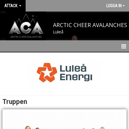
ATTACK
LOGGA IN
ARCTIC CHEER AVALANCHES
Luleå
HEM
NYHETER
KALENDER
TRUPPEN
Truppen
BILDGALLERI
DOKUMENT