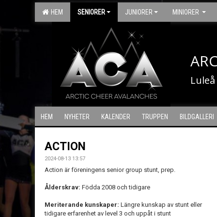
HEM
SENIORER
JUNIORER
MINIORER
ARC
Luleå
HEM
NYHETER
KALENDER
TRUPPEN
BILDGALLERI
ACTION
2024-08-13 13:57
Action är föreningens senior group stunt, prep.
Ålderskrav:
Födda 2008 och tidigare
Meriterande kunskaper:
Längre kunskap av stunt eller
tidigare erfarenhet av level 3 och uppåt i stunt