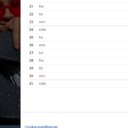
21
fre
22
lör
23
sön
24
mån
25
tis
26
ons
27
tor
28
fre
29
lör
30
sön
31
mån
Cookie-inställningar