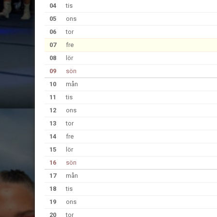
04
tis
05
ons
06
tor
07
fre
08
lör
09
sön
10
mån
11
tis
12
ons
13
tor
14
fre
15
lör
16
sön
17
mån
18
tis
19
ons
20
tor