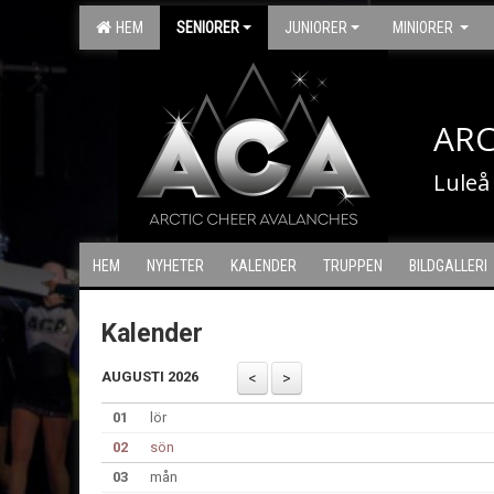
HEM
SENIORER
JUNIORER
MINIORER
ARC
Luleå
HEM
NYHETER
KALENDER
TRUPPEN
BILDGALLERI
Kalender
AUGUSTI 2026
01
lör
02
sön
03
mån