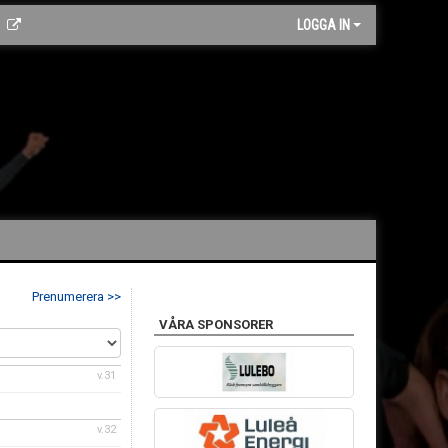
LOGGA IN
Prenumerera >>
VÅRA SPONSORER
v.31
v.32